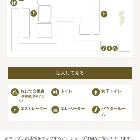
1
1
拡大して見る
おむつ交換台
トイレ
女子トイレ
（授乳室はありませ
ん）
エスカレーター
エレベーター
パウダールー
ム
※マップ上の店舗を
タップ
すると、ショップ詳細がご覧いただけます。