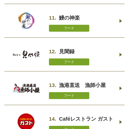
11.
鰻の神楽
フード
12.
見聞録
フード
13.
漁港直送 漁師小屋
フード
14.
Caféレストラン ガスト