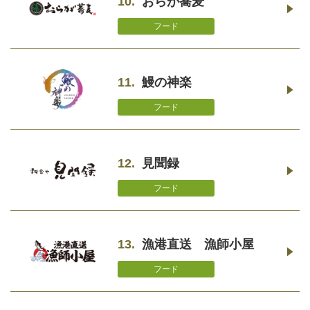
10.
おらが蕎麦
フード
11.
鰻の神楽
フード
12.
見聞録
フード
13.
漁港直送 漁師小屋
フード