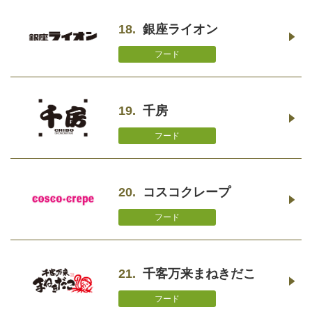
18.
銀座ライオン
フード
19.
千房
フード
20.
コスコクレープ
フード
21.
千客万来まねきだこ
フード